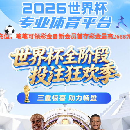

GLOBAL